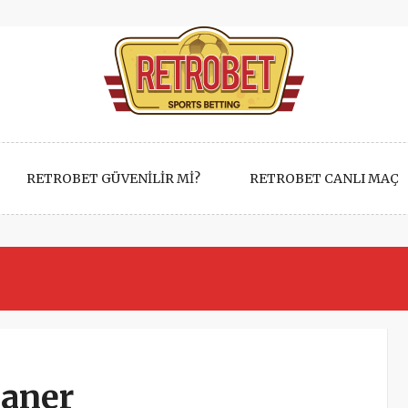
RETROBET GÜVENILIR MI?
RETROBET CANLI MAÇ
aner