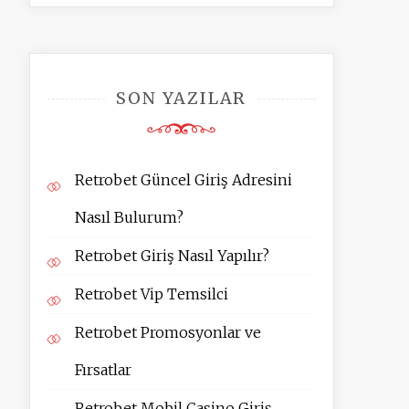
SON YAZILAR
Retrobet Güncel Giriş Adresini
Nasıl Bulurum?
Retrobet Giriş Nasıl Yapılır?
Retrobet Vip Temsilci
Retrobet Promosyonlar ve
Fırsatlar
Retrobet Mobil Casino Giriş