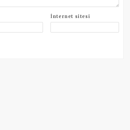
İnternet sitesi