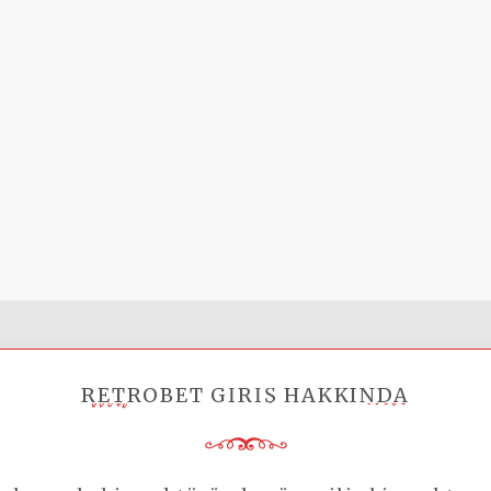
RETROBET GIRIŞ HAKKINDA