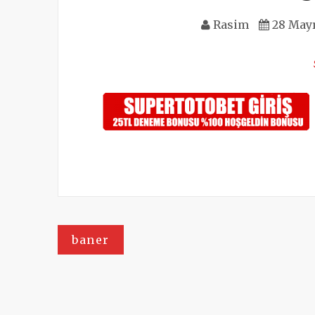
Rasim
28 May
baner
Yazı
dolaşımı